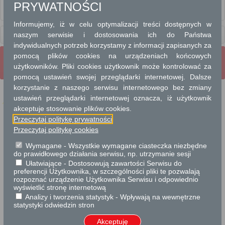
PRYWATNOŚCI
IMPREZY MASOWE I ZGROMADZENIA PUBLICZNE
Informujemy, iż w celu optymalizacji treści dostępnych w
Usługi
naszym serwisie i dostosowania ich do Państwa
dla przedsiębiorców
indywidualnych potrzeb korzystamy z informacji zapisanych za
pomocą plików cookies na urządzeniach końcowych
Wrota Mazowsza
Strona Główna
Strona mobilna
użytkowników. Pliki cookies użytkownik może kontrolować za
Pełna wersja strony
pomocą ustawień swojej przeglądarki internetowej. Dalsze
korzystanie z naszego serwisu internetowego bez zmiany
ustawień przeglądarki internetowej oznacza, iż użytkownik
akceptuje stosowanie plików cookies.
Przeczytaj politykę prywatności
Projekt współfinansowany przez Unię Europejską ze środków Europejskiego
Funduszu Rozwoju Regionalnego w ramach Regionalnego Programu Operacyjnego
Przeczytaj politykę cookies
Województwa Mazowieckiego 2007-2013.
Wymagane - Wszystkie wymagane ciasteczka niezbędne
do prawidłowego działania serwisu, np. utrzymanie sesji
Ułatwiające - Dostosowują zawartości Serwisu do
preferencji Użytkownika, w szczególności pliki te pozwalają
rozpoznać urządzenie Użytkownika Serwisu i odpowiednio
wyświetlić stronę internetową
Analizy i tworzenia statystyk - Wpływają na wewnętrzne
statystyki odwiedzin stron
Akceptuję