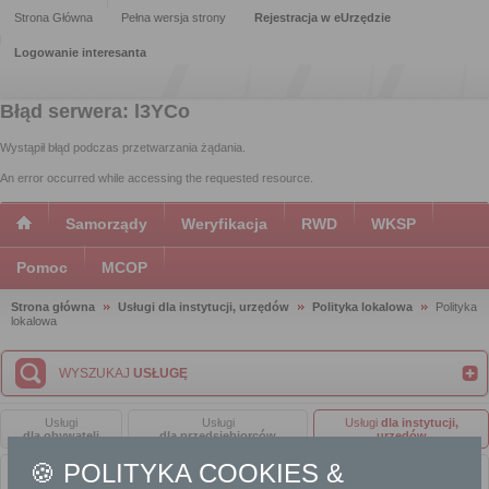
Strona Główna
Pełna wersja strony
Rejestracja w eUrzędzie
Logowanie interesanta
Błąd serwera: l3YCo
Wystąpił błąd podczas przetwarzania żądania.
An error occurred while accessing the requested resource.
Samorządy
Weryfikacja
RWD
WKSP
Pomoc
MCOP
Strona główna
Usługi dla instytucji, urzędów
Polityka lokalowa
Polityka
lokalowa
WYSZUKAJ
USŁUGĘ
Usługi
Usługi
Usługi
dla instytucji,
dla obywateli
dla przedsiębiorców
urzędów
🍪 POLITYKA COOKIES &