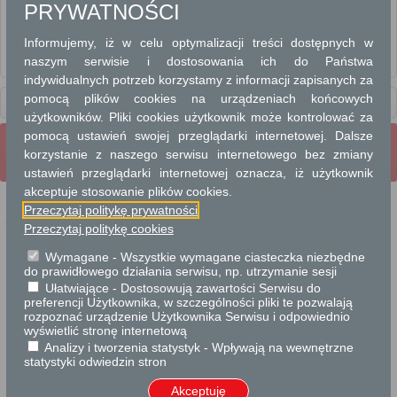
PRYWATNOŚCI
Najem komunalnego lokalu użytkowego
Informujemy, iż w celu optymalizacji treści dostępnych w
Podnajem lokalu użytkowego
naszym serwisie i dostosowania ich do Państwa
Sprzedaż lokali użytkowych w drodze bezprzetargowej na rzecz najemców
indywidualnych potrzeb korzystamy z informacji zapisanych za
pomocą plików cookies na urządzeniach końcowych
Usługi
dla instytucji,
urzędów
użytkowników. Pliki cookies użytkownik może kontrolować za
pomocą ustawień swojej przeglądarki internetowej. Dalsze
Wrota Mazowsza
Strona Główna
korzystanie z naszego serwisu internetowego bez zmiany
Strona mobilna
Pełna wersja strony
ustawień przeglądarki internetowej oznacza, iż użytkownik
akceptuje stosowanie plików cookies.
Przeczytaj politykę prywatności
Przeczytaj politykę cookies
Wymagane - Wszystkie wymagane ciasteczka niezbędne
Projekt współfinansowany przez Unię Europejską ze środków Europejskiego
Funduszu Rozwoju Regionalnego w ramach Regionalnego Programu Operacyjnego
do prawidłowego działania serwisu, np. utrzymanie sesji
Województwa Mazowieckiego 2007-2013.
Ułatwiające - Dostosowują zawartości Serwisu do
preferencji Użytkownika, w szczególności pliki te pozwalają
rozpoznać urządzenie Użytkownika Serwisu i odpowiednio
wyświetlić stronę internetową
Analizy i tworzenia statystyk - Wpływają na wewnętrzne
statystyki odwiedzin stron
Akceptuję