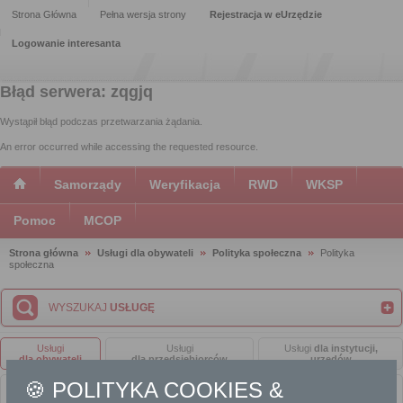
Strona Główna
Pełna wersja strony
Rejestracja w eUrzędzie
Logowanie interesanta
Błąd serwera: zqgjq
Wystąpił błąd podczas przetwarzania żądania.
An error occurred while accessing the requested resource.
Samorządy
Weryfikacja
RWD
WKSP
Pomoc
MCOP
Strona główna
Usługi dla obywateli
Polityka społeczna
Polityka
społeczna
WYSZUKAJ
USŁUGĘ
Usługi
Usługi
Usługi
dla instytucji,
dla obywateli
dla przedsiębiorców
urzędów
🍪 POLITYKA COOKIES &