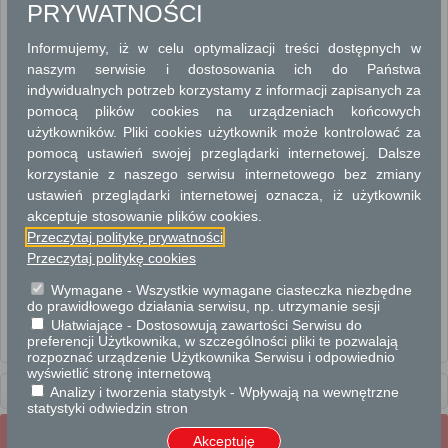
PRYWATNOŚCI
POMOC SPOŁECZNA, ŚWIADCZENIA RODZINNE, ZASIŁKI
Informujemy, iż w celu optymalizacji treści dostępnych w
naszym serwisie i dostosowania ich do Państwa
Przyznanie dodatku do zasiłku rodzinnego z tytułu kształcenia i rehabilitacji
dziecka
indywidualnych potrzeb korzystamy z informacji zapisanych za
Przyznanie dodatku do zasiłku rodzinnego z tytułu opieki nad dzieckiem w
pomocą plików cookies na urządzeniach końcowych
okresie korzystania z urlopu wychowawczego
użytkowników. Pliki cookies użytkownik może kontrolować za
Przyznanie dodatku do zasiłku rodzinnego z tytułu rozpoczęcia roku szkolnego
pomocą ustawień swojej przeglądarki internetowej. Dalsze
Przyznanie dodatku do zasiłku rodzinnego z tytułu samotnego wychowywania
korzystanie z naszego serwisu internetowego bez zmiany
dziecka
ustawień przeglądarki internetowej oznacza, iż użytkownik
Przyznanie dodatku do zasiłku rodzinnego z tytułu urodzenia dziecka
akceptuje stosowanie plików cookies.
Przyznanie jednorazowej zapomogi z tytułu urodzenia dziecka
Przeczytaj politykę prywatności
Przyznanie specjalnego zasiłku opiekuńczego
Przeczytaj politykę cookies
Przyznanie świadczenia pielęgnacyjnego
Wymagane - Wszystkie wymagane ciasteczka niezbędne
Przyznanie świadczeń z funduszu alimentacyjnego
do prawidłowego działania serwisu, np. utrzymanie sesji
Ułatwiające - Dostosowują zawartości Serwisu do
Przyznanie zasiłku pielęgnacyjnego
preferencji Użytkownika, w szczególności pliki te pozwalają
Wniosek o wydanie Konstancińskiej Karty Mieszkańca.
rozpoznać urządzenie Użytkownika Serwisu i odpowiednio
wyświetlić stronę internetową
Usługi
Analizy i tworzenia statystyk - Wpływają na wewnętrzne
dla obywateli
statystyki odwiedzin stron
Wrota Mazowsza
Akceptuję
Strona Główna