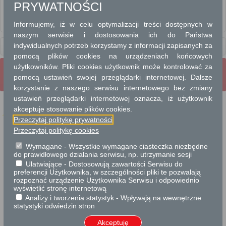
PRYWATNOŚCI
Rozpatrywanie skarg obywateli
Informujemy, iż w celu optymalizacji treści dostępnych w
Rozpatrywanie wniosków obywateli
naszym serwisie i dostosowania ich do Państwa
Usługi
dla instytucji,
indywidualnych potrzeb korzystamy z informacji zapisanych za
urzędów
pomocą plików cookies na urządzeniach końcowych
użytkowników. Pliki cookies użytkownik może kontrolować za
Wrota Mazowsza
Strona Główna
Strona mobilna
pomocą ustawień swojej przeglądarki internetowej. Dalsze
Pełna wersja strony
korzystanie z naszego serwisu internetowego bez zmiany
ustawień przeglądarki internetowej oznacza, iż użytkownik
akceptuje stosowanie plików cookies.
Przeczytaj politykę prywatności
Przeczytaj politykę cookies
Projekt współfinansowany przez Unię Europejską ze środków Europejskiego
Funduszu Rozwoju Regionalnego w ramach Regionalnego Programu Operacyjnego
Wymagane - Wszystkie wymagane ciasteczka niezbędne
Województwa Mazowieckiego 2007-2013.
do prawidłowego działania serwisu, np. utrzymanie sesji
Ułatwiające - Dostosowują zawartości Serwisu do
preferencji Użytkownika, w szczególności pliki te pozwalają
rozpoznać urządzenie Użytkownika Serwisu i odpowiednio
wyświetlić stronę internetową
Analizy i tworzenia statystyk - Wpływają na wewnętrzne
statystyki odwiedzin stron
Akceptuję