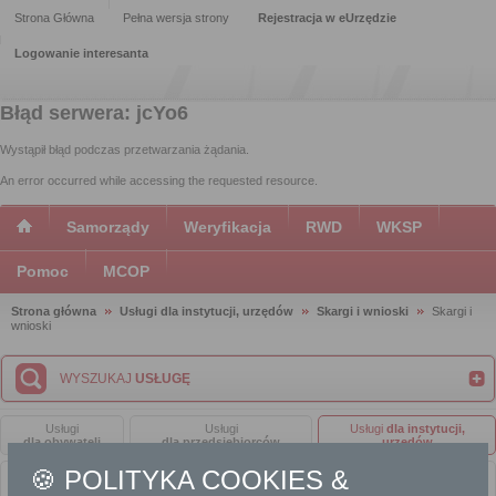
Strona Główna
Pełna wersja strony
Rejestracja w eUrzędzie
Logowanie interesanta
Błąd serwera: jcYo6
Wystąpił błąd podczas przetwarzania żądania.
An error occurred while accessing the requested resource.
Samorządy
Weryfikacja
RWD
WKSP
Pomoc
MCOP
Strona główna
Usługi dla instytucji, urzędów
Skargi i wnioski
Skargi i
wnioski
WYSZUKAJ
USŁUGĘ
Usługi
Usługi
Usługi
dla instytucji,
dla obywateli
dla przedsiębiorców
urzędów
🍪 POLITYKA COOKIES &