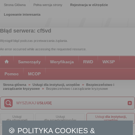
Strona Główna
Pełna wersja strony
Rejestracja w eUrzędzie
Logowanie interesanta
Błąd serwera: cf5vd
Wystąpił błąd podczas przetwarzania żądania.
An error occurred while accessing the requested resource.
Samorządy
Weryfikacja
RWD
WKSP
Pomoc
MCOP
Strona główna
Usługi dla instytucji, urzędów
Bezpieczeństwo i
zarządzanie kryzysowe
Bezpieczeństwo i zarządzanie kryzysowe
WYSZUKAJ
USŁUGĘ
Usługi
Usługi
Usługi
dla instytucji,
dla obywateli
dla przedsiębiorców
urzędów
🍪 POLITYKA COOKIES &