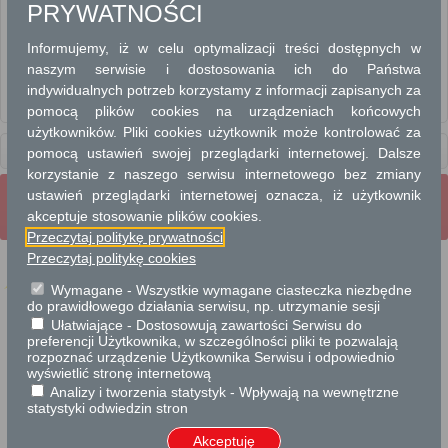
PRYWATNOŚCI
DZIAŁALNOŚĆ REGULOWANA
Informujemy, iż w celu optymalizacji treści dostępnych w
REJESTRACJA POJAZDÓW
naszym serwisie i dostosowania ich do Państwa
indywidualnych potrzeb korzystamy z informacji zapisanych za
WYREJESTROWYWANIE
pomocą plików cookies na urządzeniach końcowych
użytkowników. Pliki cookies użytkownik może kontrolować za
Usługi
pomocą ustawień swojej przeglądarki internetowej. Dalsze
dla przedsiębiorców
korzystanie z naszego serwisu internetowego bez zmiany
ustawień przeglądarki internetowej oznacza, iż użytkownik
Wrota Mazowsza
Strona Główna
Strona mobilna
akceptuje stosowanie plików cookies.
Pełna wersja strony
Przeczytaj politykę prywatności
Przeczytaj politykę cookies
Wymagane - Wszystkie wymagane ciasteczka niezbędne
do prawidłowego działania serwisu, np. utrzymanie sesji
Ułatwiające - Dostosowują zawartości Serwisu do
Projekt współfinansowany przez Unię Europejską ze środków Europejskiego
Funduszu Rozwoju Regionalnego w ramach Regionalnego Programu Operacyjnego
preferencji Użytkownika, w szczególności pliki te pozwalają
Województwa Mazowieckiego 2007-2013.
rozpoznać urządzenie Użytkownika Serwisu i odpowiednio
wyświetlić stronę internetową
Analizy i tworzenia statystyk - Wpływają na wewnętrzne
statystyki odwiedzin stron
Akceptuję