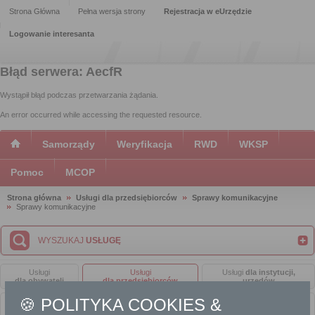
Strona Główna
Pełna wersja strony
Rejestracja w eUrzędzie
Logowanie interesanta
Błąd serwera: AecfR
Wystąpił błąd podczas przetwarzania żądania.
An error occurred while accessing the requested resource.
Samorządy
Weryfikacja
RWD
WKSP
Pomoc
MCOP
Strona główna
Usługi dla przedsiębiorców
Sprawy komunikacyjne
Sprawy komunikacyjne
WYSZUKAJ
USŁUGĘ
Usługi
Usługi
Usługi
dla instytucji,
dla obywateli
dla przedsiębiorców
urzędów
🍪 POLITYKA COOKIES &