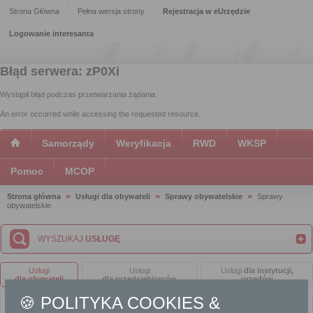
Strona Główna
Pełna wersja strony
Rejestracja w eUrzędzie
Logowanie interesanta
Błąd serwera: zP0Xi
Wystąpił błąd podczas przetwarzania żądania.
An error occurred while accessing the requested resource.
Samorządy
Weryfikacja
RWD
WKSP
Pomoc
MCOP
Strona główna
Usługi dla obywateli
Sprawy obywatelskie
Sprawy
obywatelskie
WYSZUKAJ
USŁUGĘ
Usługi
Usługi
Usługi
dla instytucji,
dla obywateli
dla przedsiębiorców
urzędów
🍪 POLITYKA COOKIES &