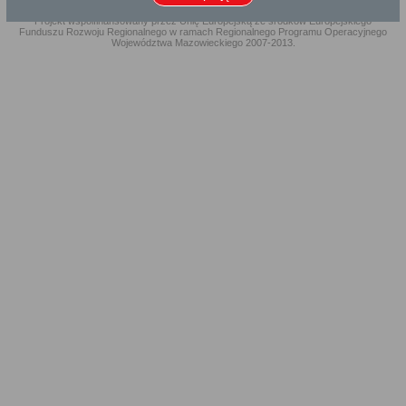
Projekt współfinansowany przez Unię Europejską ze środków Europejskiego
Funduszu Rozwoju Regionalnego w ramach Regionalnego Programu Operacyjnego
Województwa Mazowieckiego 2007-2013.