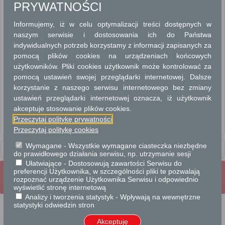
PRYWATNOŚCI
DOWODY OSOBISTE
Informujemy, iż w celu optymalizacji treści dostępnych w
MELDUNKI
naszym serwisie i dostosowania ich do Państwa
indywidualnych potrzeb korzystamy z informacji zapisanych za
STOWARZYSZENIA
pomocą plików cookies na urządzeniach końcowych
użytkowników. Pliki cookies użytkownik może kontrolować za
STOWARZYSZENIA ZWYKŁE
pomocą ustawień swojej przeglądarki internetowej. Dalsze
korzystanie z naszego serwisu internetowego bez zmiany
WYBORY
ustawień przeglądarki internetowej oznacza, iż użytkownik
akceptuje stosowanie plików cookies.
Wniosek o wydanie zaświadczenia z akt ewidencji ludności o wymeldowaniu
Przeczytaj politykę prywatności
Przeczytaj politykę cookies
Wniosek o wydanie zaświadczenia z akt ewidencji ludności o zameldowaniu
Wymagane - Wszystkie wymagane ciasteczka niezbędne
Usługi
dla obywateli
do prawidłowego działania serwisu, np. utrzymanie sesji
Ułatwiające - Dostosowują zawartości Serwisu do
preferencji Użytkownika, w szczególności pliki te pozwalają
Wrota Mazowsza
Strona Główna
rozpoznać urządzenie Użytkownika Serwisu i odpowiednio
Strona mobilna
Pełna wersja strony
wyświetlić stronę internetową
Analizy i tworzenia statystyk - Wpływają na wewnętrzne
statystyki odwiedzin stron
Akceptuję