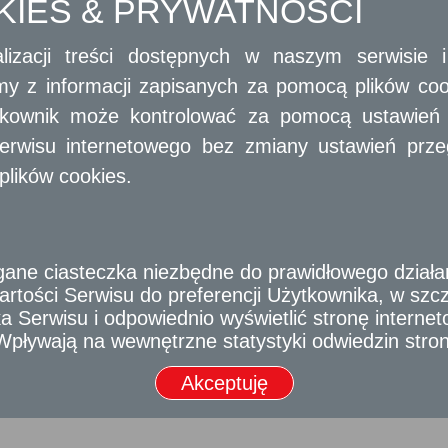
OKIES & PRYWATNOŚCI
TRANSPORT DROGOWY TAKSÓWKĄ
lizacji treści dostępnych w naszym serwisie
ZEZWOLENIA NA ALKOHOL
amy z informacji zapisanych za pomocą plików co
ytkownik może kontrolować za pomocą ustawień sw
 na terenie miasta Radomia (UM Radom)
erwisu internetowego bez zmiany ustawień przegl
Usługi
dla przedsiębiorców
plików cookies.
e ciasteczka niezbędne do prawidłowego działania
rtości Serwisu do preferencji Użytkownika, w szcze
 Serwisu i odpowiednio wyświetlić stronę interne
- Wpływają na wewnętrzne statystyki odwiedzin stro
ką ze środków Europejskiego Funduszu Rozwoju Regionalnego w ramach Regionalnego Pr
2007-2013.
Akceptuję