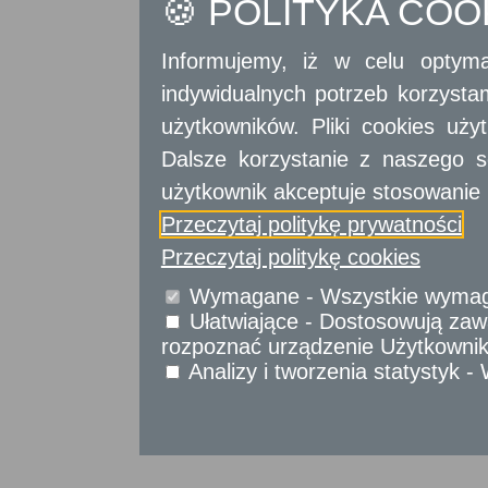
🍪 POLITYKA CO
Informujemy, iż w celu optyma
indywidualnych potrzeb korzyst
użytkowników. Pliki cookies uż
Wykonywanie transportu drogowego taksówką
Dalsze korzystanie z naszego s
użytkownik akceptuje stosowanie 
Przeczytaj politykę prywatności
Wrota Mazowsza
Strona mobilna
Przeczytaj politykę cookies
Wymagane - Wszystkie wymagan
Ułatwiające - Dostosowują zawa
rozpoznać urządzenie Użytkownika
Analizy i tworzenia statystyk 
Projekt współfinansowany przez Unię Europejs