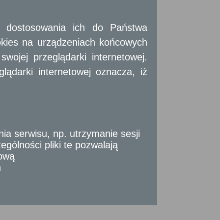
 i dostosowania ich do Państwa
okies na urządzeniach końcowych
ojej przeglądarki internetowej.
ądarki internetowej oznacza, iż
Strona Główna
Pełna wersja strony
 serwisu, np. utrzymanie sesji
gólności pliki te pozwalają
tową
n
ogramu Operacyjnego Województwa Mazowieckiego