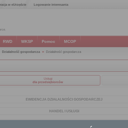
racja w eUrzędzie
Logowanie interesanta
urce.
RWD
WKSP
Pomoc
MCOP
Działalność gospodarcza
Działalność gospodarcza
Usługi
dla przedsiębiorców
EWIDENCJA DZIAŁALNOŚCI GOSPODARCZEJ
HANDEL I USŁUGI
TRANSPORT DROGOWY