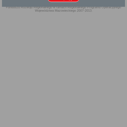
Projekt współfinansowany przez Unię Europejską ze środków Europejskiego
Funduszu Rozwoju Regionalnego w ramach Regionalnego Programu Operacyjnego
Województwa Mazowieckiego 2007-2013.