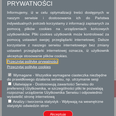
PRYWATNOŚCI
EWIDENCJA GRUNTÓW I BUDYNKÓW
Informujemy, iż w celu optymalizacji treści dostępnych w
EWIDENCJA MIEJSCOWOŚCI, ULIC I ADRESÓW
naszym serwisie i dostosowania ich do Państwa
indywidualnych potrzeb korzystamy z informacji zapisanych za
GEODEZJA I KATASTER
pomocą plików cookies na urządzeniach końcowych
użytkowników. Pliki cookies użytkownik może kontrolować za
ROZGRANICZENIE NIERUCHOMOŚCI
pomocą ustawień swojej przeglądarki internetowej. Dalsze
korzystanie z naszego serwisu internetowego bez zmiany
UZGADNIANIE USYTUOWANIA PROJEKTOWANYCH SIECI
UZBROJENIA TERENU
ustawień przeglądarki internetowej oznacza, iż użytkownik
akceptuje stosowanie plików cookies.
Przeczytaj politykę prywatności
Rozgraniczenie nieruchomości
Przeczytaj politykę cookies
Usługi
Wymagane - Wszystkie wymagane ciasteczka niezbędne
dla przedsiębiorców
do prawidłowego działania serwisu, np. utrzymanie sesji
Ułatwiające - Dostosowują zawartości Serwisu do
Wrota Mazowsza
Strona Główna
preferencji Użytkownika, w szczególności pliki te pozwalają
Strona mobilna
Pełna wersja strony
rozpoznać urządzenie Użytkownika Serwisu i odpowiednio
wyświetlić stronę internetową
Analizy i tworzenia statystyk - Wpływają na wewnętrzne
statystyki odwiedzin stron
Akceptuję