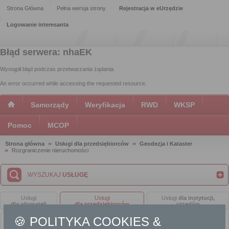
Strona Główna
Pełna wersja strony
Rejestracja w eUrzędzie
Logowanie interesanta
Błąd serwera: nhaEK
Wystąpił błąd podczas przetwarzania żądania.
An error occurred while accessing the requested resource.
Samorządy
Weryfikacja
RWD
WKSP
Pomoc
MCOP
Strona główna
Usługi dla przedsiębiorców
Geodezja i Kataster
Rozgraniczenie nieruchomości
WYSZUKAJ
USŁUGĘ
Usługi
Usługi
Usługi
dla instytucji,
dla obywateli
dla przedsiębiorców
urzędów
🍪 POLITYKA COOKIES &