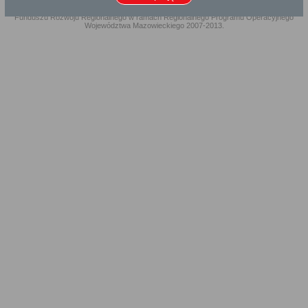
Projekt współfinansowany przez Unię Europejską ze środków Europejskiego
Funduszu Rozwoju Regionalnego w ramach Regionalnego Programu Operacyjnego
Województwa Mazowieckiego 2007-2013.