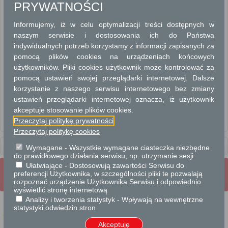
PRYWATNOŚCI
EWIDENCJA GRUNTÓW I BUDYNKÓW
Informujemy, iż w celu optymalizacji treści dostępnych w
EWIDENCJA MIEJSCOWOŚCI, ULIC I ADRESÓW
naszym serwisie i dostosowania ich do Państwa
indywidualnych potrzeb korzystamy z informacji zapisanych za
GEODEZJA I KATASTER
pomocą plików cookies na urządzeniach końcowych
użytkowników. Pliki cookies użytkownik może kontrolować za
ROZGRANICZENIE NIERUCHOMOŚCI
pomocą ustawień swojej przeglądarki internetowej. Dalsze
korzystanie z naszego serwisu internetowego bez zmiany
UZGADNIANIE USYTUOWANIA PROJEKTOWANYCH SIECI
UZBROJENIA TERENU
ustawień przeglądarki internetowej oznacza, iż użytkownik
akceptuje stosowanie plików cookies.
Przeczytaj politykę prywatności
Nadanie nazwy ulicom, placom i innym terenowym obiektom publicznym.
Przeczytaj politykę cookies
Usługi
dla instytucji,
Wymagane - Wszystkie wymagane ciasteczka niezbędne
urzędów
do prawidłowego działania serwisu, np. utrzymanie sesji
Ułatwiające - Dostosowują zawartości Serwisu do
Wrota Mazowsza
Strona Główna
preferencji Użytkownika, w szczególności pliki te pozwalają
Strona mobilna
Pełna wersja strony
rozpoznać urządzenie Użytkownika Serwisu i odpowiednio
wyświetlić stronę internetową
Analizy i tworzenia statystyk - Wpływają na wewnętrzne
statystyki odwiedzin stron
Akceptuję