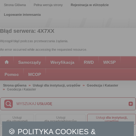
Strona Główna
Pełna wersja strony
Rejestracja w eUrzędzie
Logowanie interesanta
Błąd serwera: 4X7XX
Wystąpił błąd podczas przetwarzania żądania.
An error occurred while accessing the requested resource.
Samorządy
Weryfikacja
RWD
WKSP
Pomoc
MCOP
Strona główna
Usługi dla instytucji, urzędów
Geodezja i Kataster
Geodezja i Kataster
WYSZUKAJ
USŁUGĘ
Usługi
Usługi
Usługi
dla instytucji,
dla obywateli
dla przedsiębiorców
urzędów
🍪 POLITYKA COOKIES &