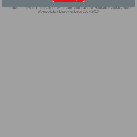
Projekt współfinansowany przez Unię Europejską ze środków Europejskiego
Funduszu Rozwoju Regionalnego w ramach Regionalnego Programu Operacyjnego
Województwa Mazowieckiego 2007-2013.