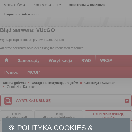
Strona Główna
Pełna wersja strony
Rejestracja w eUrzędzie
Logowanie interesanta
Błąd serwera: VUcGO
Wystąpił błąd podczas przetwarzania żądania.
An error occurred while accessing the requested resource.
Samorządy
Weryfikacja
RWD
WKSP
Pomoc
MCOP
Strona główna
Usługi dla instytucji, urzędów
Geodezja i Kataster
Geodezja i Kataster
WYSZUKAJ
USŁUGĘ
Usługi
Usługi
Usługi
dla instytucji,
dla obywateli
dla przedsiębiorców
urzędów
🍪 POLITYKA COOKIES &