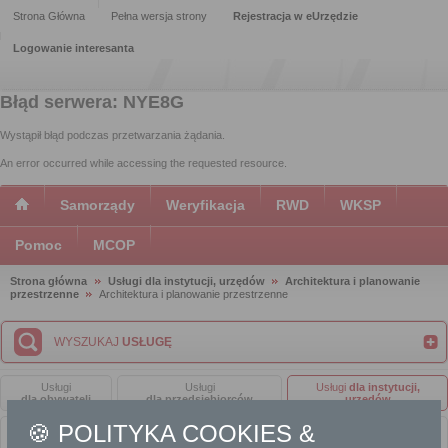
Strona Główna
Pełna wersja strony
Rejestracja w eUrzędzie
Logowanie interesanta
Błąd serwera: NYE8G
Wystąpił błąd podczas przetwarzania żądania.
An error occurred while accessing the requested resource.
Samorządy
Weryfikacja
RWD
WKSP
Pomoc
MCOP
Strona główna
Usługi dla instytucji, urzędów
Architektura i planowanie
przestrzenne
Architektura i planowanie przestrzenne
WYSZUKAJ
USŁUGĘ
Usługi
Usługi
Usługi
dla instytucji,
dla obywateli
dla przedsiębiorców
urzędów
🍪 POLITYKA COOKIES &