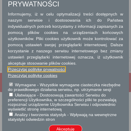
PRYWATNOŚCI
BUDOWNICTWO
Informujemy, iż w celu optymalizacji treści dostępnych w
PLANOWANIE PRZESTRZENNE
naszym serwisie i dostosowania ich do Państwa
indywidualnych potrzeb korzystamy z informacji zapisanych za
pomocą plików cookies na urządzeniach końcowych
WYDANIE DECYZJI O USTALENIU LOKALIZACJI INWESTYCJI CELU
PUBLICZNEGO
użytkowników. Pliki cookies użytkownik może kontrolować za
WYPIS I WYRYS Z MIEJSCOWEGO PLANU ZAGOSPODAROWANIA
pomocą ustawień swojej przeglądarki internetowej. Dalsze
ZAŚWIADCZENIE DOTYCZĄCE MPZP OBOWIĄZUJĄCEGO do 31 grudnia
korzystanie z naszego serwisu internetowego bez zmiany
2003r
ustawień przeglądarki internetowej oznacza, iż użytkownik
akceptuje stosowanie plików cookies.
Usługi
dla instytucji,
urzędów
Przeczytaj politykę prywatności
Przeczytaj politykę cookies
Wrota Mazowsza
Strona Główna
Strona mobilna
Wymagane - Wszystkie wymagane ciasteczka niezbędne
Pełna wersja strony
do prawidłowego działania serwisu, np. utrzymanie sesji
Ułatwiające - Dostosowują zawartości Serwisu do
preferencji Użytkownika, w szczególności pliki te pozwalają
rozpoznać urządzenie Użytkownika Serwisu i odpowiednio
wyświetlić stronę internetową
Analizy i tworzenia statystyk - Wpływają na wewnętrzne
Projekt współfinansowany przez Unię Europejską ze środków Europejskiego
statystyki odwiedzin stron
Funduszu Rozwoju Regionalnego w ramach Regionalnego Programu Operacyjnego
Województwa Mazowieckiego 2007-2013.
Akceptuję