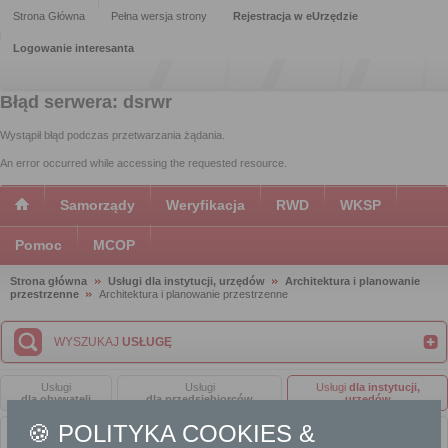
Strona Główna
Pełna wersja strony
Rejestracja w eUrzędzie
Logowanie interesanta
Błąd serwera: dsrwr
Wystąpił błąd podczas przetwarzania żądania.
An error occurred while accessing the requested resource.
Samorządy
Weryfikacja
RWD
WKSP
Pomoc
MCOP
Strona główna
Usługi dla instytucji, urzędów
Architektura i planowanie
przestrzenne
Architektura i planowanie przestrzenne
WYSZUKAJ
USŁUGĘ
Usługi
Usługi
Usługi
dla instytucji,
dla obywateli
dla przedsiębiorców
urzędów
🍪 POLITYKA COOKIES &