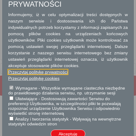
PRYWATNOŚCI
BUDOWNICTWO
Informujemy, iż w celu optymalizacji treści dostępnych w
PLANOWANIE PRZESTRZENNE
naszym serwisie i dostosowania ich do Państwa
indywidualnych potrzeb korzystamy z informacji zapisanych za
pomocą plików cookies na urządzeniach końcowych
WYDANIE DECYZJI O USTALENIU LOKALIZACJI INWESTYCJI CELU
PUBLICZNEGO
użytkowników. Pliki cookies użytkownik może kontrolować za
WYPIS I WYRYS Z MIEJSCOWEGO PLANU ZAGOSPODAROWANIA
pomocą ustawień swojej przeglądarki internetowej. Dalsze
ZAŚWIADCZENIE DOTYCZĄCE MPZP OBOWIĄZUJĄCEGO do 31 grudnia
korzystanie z naszego serwisu internetowego bez zmiany
2003r
ustawień przeglądarki internetowej oznacza, iż użytkownik
akceptuje stosowanie plików cookies.
Usługi
dla instytucji,
urzędów
Przeczytaj politykę prywatności
Przeczytaj politykę cookies
Wrota Mazowsza
Strona Główna
Strona mobilna
Wymagane - Wszystkie wymagane ciasteczka niezbędne
Pełna wersja strony
do prawidłowego działania serwisu, np. utrzymanie sesji
Ułatwiające - Dostosowują zawartości Serwisu do
preferencji Użytkownika, w szczególności pliki te pozwalają
rozpoznać urządzenie Użytkownika Serwisu i odpowiednio
wyświetlić stronę internetową
Analizy i tworzenia statystyk - Wpływają na wewnętrzne
Projekt współfinansowany przez Unię Europejską ze środków Europejskiego
statystyki odwiedzin stron
Funduszu Rozwoju Regionalnego w ramach Regionalnego Programu Operacyjnego
Województwa Mazowieckiego 2007-2013.
Akceptuję