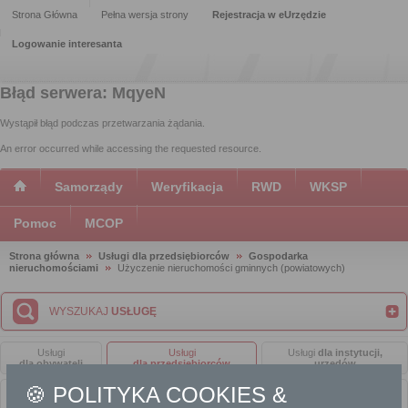
Strona Główna
Pełna wersja strony
Rejestracja w eUrzędzie
Logowanie interesanta
Błąd serwera: MqyeN
Wystąpił błąd podczas przetwarzania żądania.
An error occurred while accessing the requested resource.
Samorządy
Weryfikacja
RWD
WKSP
Pomoc
MCOP
Strona główna
Usługi dla przedsiębiorców
Gospodarka
nieruchomościami
Użyczenie nieruchomości gminnych (powiatowych)
WYSZUKAJ
USŁUGĘ
Usługi
Usługi
Usługi
dla instytucji,
dla obywateli
dla przedsiębiorców
urzędów
🍪 POLITYKA COOKIES &