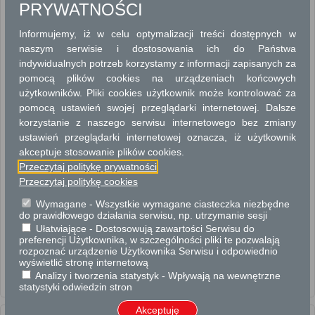
PRYWATNOŚCI
NAJEM, DZIERŻAWA, UŻYCZENIE
Informujemy, iż w celu optymalizacji treści dostępnych w
ODSZKODOWANIA
naszym serwisie i dostosowania ich do Państwa
indywidualnych potrzeb korzystamy z informacji zapisanych za
PODZIAŁY NIERUCHOMOŚCI
pomocą plików cookies na urządzeniach końcowych
użytkowników. Pliki cookies użytkownik może kontrolować za
SPRZEDAŻ LUB ODDANIE W UŻYTKOWANIE WIECZYSTE
NIERUCHOMOŚCI
pomocą ustawień swojej przeglądarki internetowej. Dalsze
korzystanie z naszego serwisu internetowego bez zmiany
USTANAWIANIE I WYGASZANIE OBCIĄŻEŃ NA NIERUCHOMOŚCIACH
ustawień przeglądarki internetowej oznacza, iż użytkownik
akceptuje stosowanie plików cookies.
UŻYCZENIE NIERUCHOMOŚCI GMINNYCH (POWIATOWYCH)
Przeczytaj politykę prywatności
Przeczytaj politykę cookies
UŻYTKOWANIE WIECZYSTE I TRWAŁY ZARZĄD
Wymagane - Wszystkie wymagane ciasteczka niezbędne
do prawidłowego działania serwisu, np. utrzymanie sesji
ZGODY WŁAŚCICIELSKIE
Ułatwiające - Dostosowują zawartości Serwisu do
preferencji Użytkownika, w szczególności pliki te pozwalają
ZWROTY NIERUCHOMOŚCI
rozpoznać urządzenie Użytkownika Serwisu i odpowiednio
wyświetlić stronę internetową
Analizy i tworzenia statystyk - Wpływają na wewnętrzne
statystyki odwiedzin stron
Użyczenie nieruchomości gminnych (powiatowych)
Akceptuję
Usługi