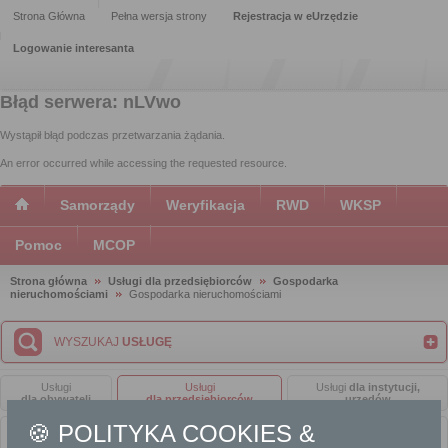
Strona Główna
Pełna wersja strony
Rejestracja w eUrzędzie
Logowanie interesanta
Błąd serwera: nLVwo
Wystąpił błąd podczas przetwarzania żądania.
An error occurred while accessing the requested resource.
Samorządy
Weryfikacja
RWD
WKSP
Pomoc
MCOP
Strona główna
Usługi dla przedsiębiorców
Gospodarka
nieruchomościami
Gospodarka nieruchomościami
WYSZUKAJ
USŁUGĘ
Usługi
Usługi
Usługi
dla instytucji,
dla obywateli
dla przedsiębiorców
urzędów
🍪 POLITYKA COOKIES &