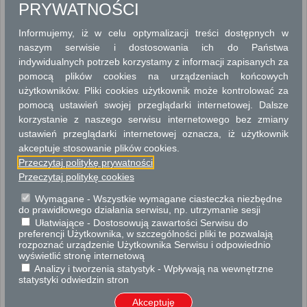
PRYWATNOŚCI
NAJEM, DZIERŻAWA, UŻYCZENIE
Informujemy, iż w celu optymalizacji treści dostępnych w
ODSZKODOWANIA
naszym serwisie i dostosowania ich do Państwa
indywidualnych potrzeb korzystamy z informacji zapisanych za
PODZIAŁY NIERUCHOMOŚCI
pomocą plików cookies na urządzeniach końcowych
użytkowników. Pliki cookies użytkownik może kontrolować za
SPRZEDAŻ LUB ODDANIE W UŻYTKOWANIE WIECZYSTE
NIERUCHOMOŚCI
pomocą ustawień swojej przeglądarki internetowej. Dalsze
korzystanie z naszego serwisu internetowego bez zmiany
USTANAWIANIE I WYGASZANIE OBCIĄŻEŃ NA NIERUCHOMOŚCIACH
ustawień przeglądarki internetowej oznacza, iż użytkownik
akceptuje stosowanie plików cookies.
UŻYCZENIE NIERUCHOMOŚCI GMINNYCH (POWIATOWYCH)
Przeczytaj politykę prywatności
Przeczytaj politykę cookies
UŻYTKOWANIE WIECZYSTE I TRWAŁY ZARZĄD
Wymagane - Wszystkie wymagane ciasteczka niezbędne
do prawidłowego działania serwisu, np. utrzymanie sesji
ZGODY WŁAŚCICIELSKIE
Ułatwiające - Dostosowują zawartości Serwisu do
preferencji Użytkownika, w szczególności pliki te pozwalają
ZWROTY NIERUCHOMOŚCI
rozpoznać urządzenie Użytkownika Serwisu i odpowiednio
wyświetlić stronę internetową
Analizy i tworzenia statystyk - Wpływają na wewnętrzne
statystyki odwiedzin stron
Sprzedaż nieruchomości gruntowej na rzecz jej użytkownika wieczystego
Przedłużenie umowy dzierżawy gruntu
Akceptuję