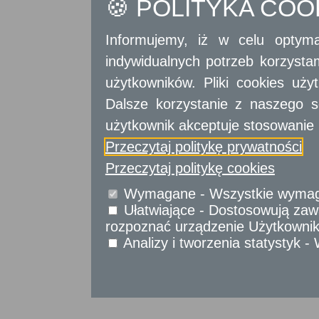
🍪 POLITYKA CO
Wrota Mazowsza
Strona mobilna
Informujemy, iż w celu optyma
indywidualnych potrzeb korzyst
użytkowników. Pliki cookies uż
Dalsze korzystanie z naszego s
Projekt współfinansowany przez Unię Europejs
użytkownik akceptuje stosowanie 
Przeczytaj politykę prywatności
Przeczytaj politykę cookies
Wymagane - Wszystkie wymagan
Ułatwiające - Dostosowują zawa
rozpoznać urządzenie Użytkownika
Analizy i tworzenia statystyk 