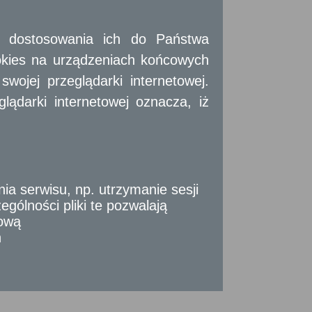
Strona Główna
Pełna wersja strony
 i dostosowania ich do Państwa
okies na urządzeniach końcowych
ojej przeglądarki internetowej.
ądarki internetowej oznacza, iż
ogramu Operacyjnego Województwa Mazowieckiego
 serwisu, np. utrzymanie sesji
gólności pliki te pozwalają
tową
n