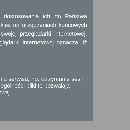
Strona Główna
Pełna wersja strony
 i dostosowania ich do Państwa
okies na urządzeniach końcowych
ojej przeglądarki internetowej.
ądarki internetowej oznacza, iż
ogramu Operacyjnego Województwa Mazowieckiego
 serwisu, np. utrzymanie sesji
gólności pliki te pozwalają
tową
n