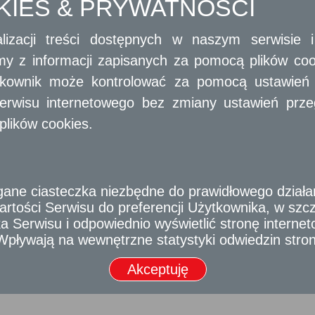
OKIES & PRYWATNOŚCI
lizacji treści dostępnych w naszym serwisie
amy z informacji zapisanych za pomocą plików co
ytkownik może kontrolować za pomocą ustawień sw
erwisu internetowego bez zmiany ustawień przegl
ką ze środków Europejskiego Funduszu Rozwoju Regionalnego w ramach Regionalnego Pr
2007-2013.
plików cookies.
e ciasteczka niezbędne do prawidłowego działania
rtości Serwisu do preferencji Użytkownika, w szcze
 Serwisu i odpowiednio wyświetlić stronę interne
- Wpływają na wewnętrzne statystyki odwiedzin stro
Akceptuję