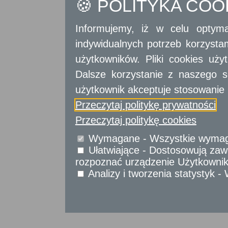
🍪 POLITYKA CO
Wrota Mazowsza
Strona mobilna
Informujemy, iż w celu optyma
indywidualnych potrzeb korzyst
użytkowników. Pliki cookies uż
Dalsze korzystanie z naszego s
Projekt współfinansowany przez Unię Europejs
użytkownik akceptuje stosowanie 
Przeczytaj politykę prywatności
Przeczytaj politykę cookies
Wymagane - Wszystkie wymagan
Ułatwiające - Dostosowują zawa
rozpoznać urządzenie Użytkownika
Analizy i tworzenia statystyk 