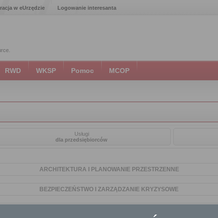
racja w eUrzędzie
Logowanie interesanta
urce.
RWD
WKSP
Pomoc
MCOP
Usługi
dla przedsiębiorców
ARCHITEKTURA I PLANOWANIE PRZESTRZENNE
BEZPIECZEŃSTWO I ZARZĄDZANIE KRYZYSOWE
DROGOWNICTWO