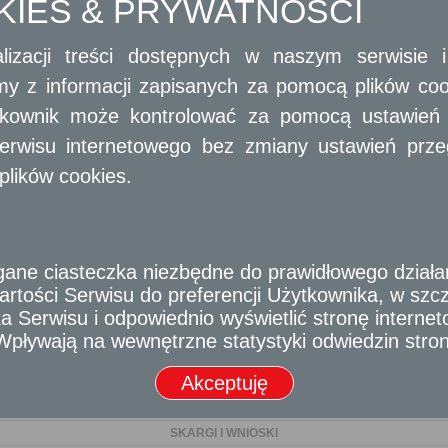
OKIES & PRYWATNOŚCI
DZIAŁALNOŚĆ GOSPODARCZA
lizacji treści dostępnych w naszym serwisie
GEODEZJA I KARTOGRAFIA
amy z informacji zapisanych za pomocą plików co
GEODEZJA I KATASTER
ytkownik może kontrolować za pomocą ustawień sw
erwisu internetowego bez zmiany ustawień przegl
GOSPODARKA NIERUCHOMOŚCIAMI
plików cookies.
KONSERWACJA ZABYTKÓW
OCHRONA ŚRODOWISKA
e ciasteczka niezbędne do prawidłowego działania
OŚWIATA
rtości Serwisu do preferencji Użytkownika, w szcze
PODATKI I OPŁATY LOKALNE
 Serwisu i odpowiednio wyświetlić stronę interne
- Wpływają na wewnętrzne statystyki odwiedzin stro
POLITYKA LOKALOWA
Akceptuję
POLITYKA SPOŁECZNA
SKARGI I WNIOSKI