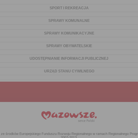
SPORT I REKREACJA
SPRAWY KOMUNALNE
SPRAWY KOMUNIKACYJNE
SPRAWY OBYWATELSKIE
UDOSTĘPNIANIE INFORMACJI PUBLICZNEJ
URZĄD STANU CYWILNEGO
ką ze środków Europejskiego Funduszu Rozwoju Regionalnego w ramach Regionalnego Pr
2007-2013.