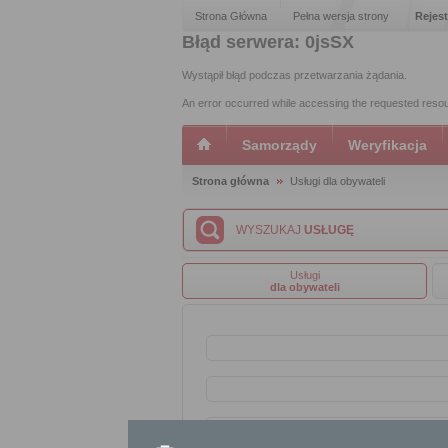
Strona Główna
Pełna wersja strony
Rejest
Błąd serwera: 0jsSX
Wystąpił błąd podczas przetwarzania żądania.
An error occurred while accessing the requested reso
Samorządy
Weryfikacja
Strona główna
Usługi dla obywateli
WYSZUKAJ
USŁUGĘ
Usługi
dla obywateli