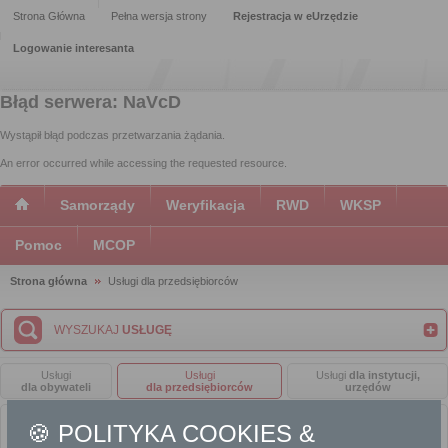
Strona Główna
Pełna wersja strony
Rejestracja w eUrzędzie
Logowanie interesanta
Błąd serwera: NaVcD
Wystąpił błąd podczas przetwarzania żądania.
An error occurred while accessing the requested resource.
Samorządy
Weryfikacja
RWD
WKSP
Pomoc
MCOP
Strona główna
Usługi dla przedsiębiorców
WYSZUKAJ
USŁUGĘ
Usługi
Usługi
Usługi
dla instytucji,
dla obywateli
dla przedsiębiorców
urzędów
🍪 POLITYKA COOKIES &