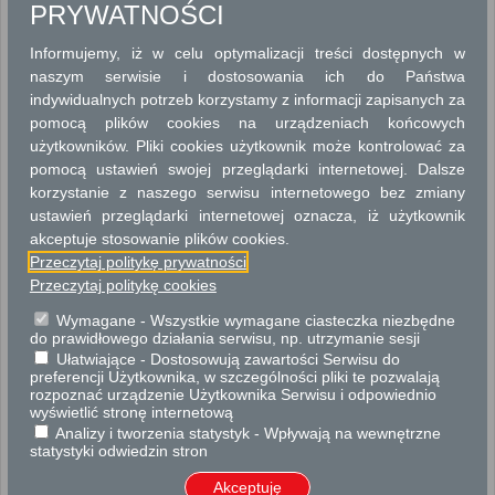
ARCHITEKTURA I PLANOWANIE PRZESTRZENNE
PRYWATNOŚCI
BEZPIECZEŃSTWO I ZARZĄDZANIE KRYZYSOWE
Informujemy, iż w celu optymalizacji treści dostępnych w
naszym serwisie i dostosowania ich do Państwa
DROGOWNICTWO
indywidualnych potrzeb korzystamy z informacji zapisanych za
pomocą plików cookies na urządzeniach końcowych
DZIAŁALNOŚĆ GOSPODARCZA
użytkowników. Pliki cookies użytkownik może kontrolować za
pomocą ustawień swojej przeglądarki internetowej. Dalsze
GEODEZJA I KARTOGRAFIA
korzystanie z naszego serwisu internetowego bez zmiany
ustawień przeglądarki internetowej oznacza, iż użytkownik
GEODEZJA I KATASTER
akceptuje stosowanie plików cookies.
Przeczytaj politykę prywatności
GOSPODARKA NIERUCHOMOŚCIAMI
Przeczytaj politykę cookies
GOSPODARKA WODNO - ŚCIEKOWA
Wymagane - Wszystkie wymagane ciasteczka niezbędne
do prawidłowego działania serwisu, np. utrzymanie sesji
Ułatwiające - Dostosowują zawartości Serwisu do
KONSERWACJA ZABYTKÓW
preferencji Użytkownika, w szczególności pliki te pozwalają
rozpoznać urządzenie Użytkownika Serwisu i odpowiednio
OCHRONA ŚRODOWISKA
wyświetlić stronę internetową
Analizy i tworzenia statystyk - Wpływają na wewnętrzne
statystyki odwiedzin stron
OŚWIATA
Akceptuję