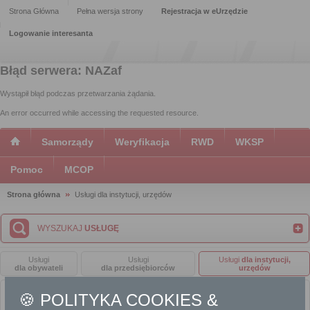
Strona Główna
Pełna wersja strony
Rejestracja w eUrzędzie
Logowanie interesanta
Błąd serwera: NAZaf
Wystąpił błąd podczas przetwarzania żądania.
An error occurred while accessing the requested resource.
Samorządy
Weryfikacja
RWD
WKSP
Pomoc
MCOP
Strona główna
Usługi dla instytucji, urzędów
WYSZUKAJ
USŁUGĘ
Usługi
Usługi
Usługi
dla instytucji,
dla obywateli
dla przedsiębiorców
urzędów
🍪 POLITYKA COOKIES &