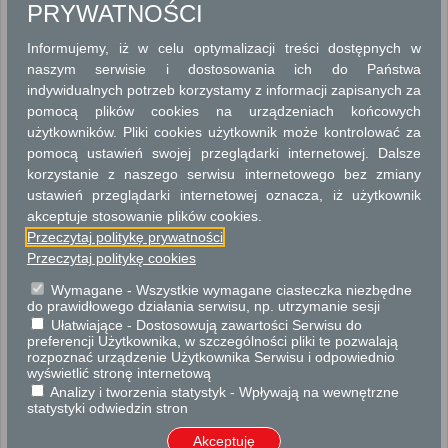
ARCHITEKTURA I PLANOWANIE PRZESTRZENNE
PRYWATNOŚCI
BEZPIECZEŃSTWO I ZARZĄDZANIE KRYZYSOWE
Informujemy, iż w celu optymalizacji treści dostępnych w
naszym serwisie i dostosowania ich do Państwa
DROGOWNICTWO
indywidualnych potrzeb korzystamy z informacji zapisanych za
pomocą plików cookies na urządzeniach końcowych
GEODEZJA I KARTOGRAFIA
użytkowników. Pliki cookies użytkownik może kontrolować za
pomocą ustawień swojej przeglądarki internetowej. Dalsze
GEODEZJA I KATASTER
korzystanie z naszego serwisu internetowego bez zmiany
ustawień przeglądarki internetowej oznacza, iż użytkownik
GOSPODARKA NIERUCHOMOŚCIAMI
akceptuje stosowanie plików cookies.
Przeczytaj politykę prywatności
KONSERWACJA ZABYTKÓW
Przeczytaj politykę cookies
OCHRONA ŚRODOWISKA
Wymagane - Wszystkie wymagane ciasteczka niezbędne
do prawidłowego działania serwisu, np. utrzymanie sesji
Ułatwiające - Dostosowują zawartości Serwisu do
PODATKI I OPŁATY LOKALNE
preferencji Użytkownika, w szczególności pliki te pozwalają
rozpoznać urządzenie Użytkownika Serwisu i odpowiednio
POLITYKA LOKALOWA
wyświetlić stronę internetową
Analizy i tworzenia statystyk - Wpływają na wewnętrzne
statystyki odwiedzin stron
SKARGI I WNIOSKI
Akceptuję