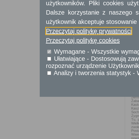
użytkowników. Pliki cookies uż
Powi
Dalsze korzystanie z naszego s
Licz
użytkownik akceptuje stosowanie 
Poło
Mazo
Przeczytaj politykę prywatności
sołe
Budki
Przeczytaj politykę cookies
Katalog usług
Gosp
tej jednostki
pods
Wymagane - Wszystkie wymagan
roku
zago
Ułatwiające - Dostosowują zawa
głów
społ
rozpoznać urządzenie Użytkownika
okol
Bara
Analizy i tworzenia statystyk 
środ
w ba
związ
Hist
Najw
ziem
Żaba
Kask
Kasz
Soch
Zygm
Tu, 
Wiel
zwoł
Post
Wawr
pows