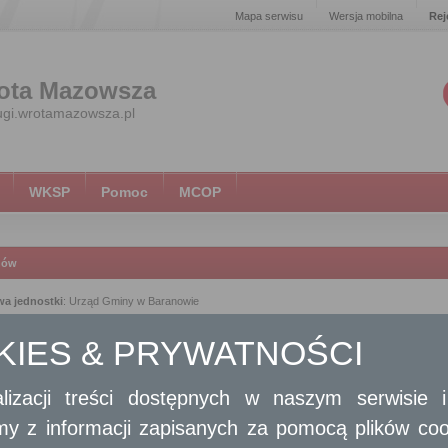
Mapa serwisu
Wersja mobilna
Rej
ota Mazowsza
ugi.wrotamazowsza.pl
WKSP
Pomoc
MCOP
nów
a jednostki
: Urząd Gminy w Baranowie
 teleadresowe:
OKIES & PRYWATNOŚCI
d Gminy w Baranowie, Armii Krajowej 87, 96-314 Baranów
46) 858 13 50
lizacji treści dostępnych w naszym serwisie
l:
urzad@gmina-baranow.pl
amy z informacji zapisanych za pomocą plików co
ona www:
www.gmina-baranow.pl