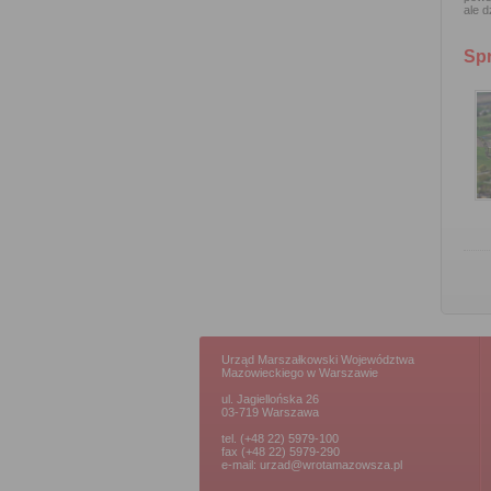
ale d
Sp
Urząd Marszałkowski Województwa
Mazowieckiego w Warszawie
ul. Jagiellońska 26
03-719 Warszawa
tel. (+48 22) 5979-100
fax (+48 22) 5979-290
e-mail: urzad@wrotamazowsza.pl