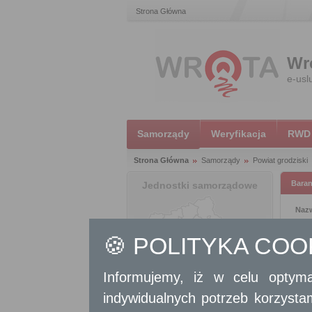
Strona Główna
Wr
e-usl
Samorządy
Weryfikacja
RWD
Strona Główna
Samorządy
Powiat grodziski
Bara
Jednostki samorządowe
Nazw
Dane
🍪 POLITYKA CO
Urzą
tel.
(
Informujemy, iż w celu optyma
e-mai
indywidualnych potrzeb korzyst
Str