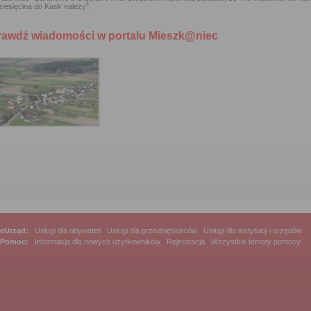
ziesięcina do Kask należy".
rawdź wiadomości w portalu Mieszk@niec
eUrząd:
Usługi dla obywateli
|
Usługi dla przedsiębiorców
|
Usługi dla instytucji i urzędów
Pomoc:
Informacja dla nowych użytkowników
|
Rejestracja
|
Wszystkie tematy pomocy