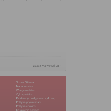
Liczba wyświetleń: 257
Strona Główna
Mapa serwisu
Wersja mobilna
Zgłoś problem
Deklaracja dostępności cyfrowej
Polityka prywatności
Polityka cookies
Ustawienia cookies