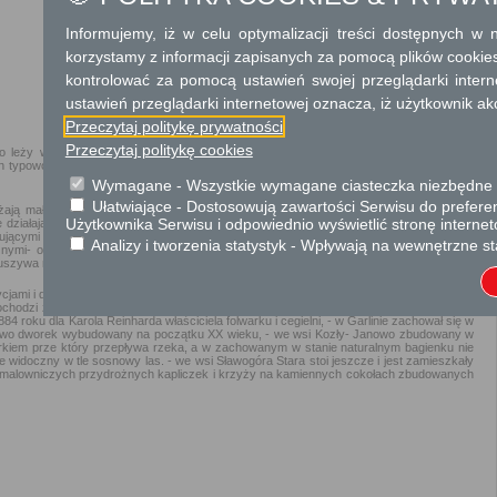
Informujemy, iż w celu optymalizacji treści dostępnych w
korzystamy z informacji zapisanych za pomocą plików cookie
kontrolować za pomocą ustawień swojej przeglądarki inter
ustawień przeglądarki internetowej oznacza, iż użytkownik ak
Przeczytaj politykę prywatności
Przeczytaj politykę cookies
leży w północno- wschodniej części powiatu mławskiego, W 29 miejscowościach
typowo rolniczy, w której użytki rolne stanowią 9684 ha, grunty orne 7177 ha, użytki
Wymagane - Wszystkie wymagane ciasteczka niezbędne do
Ułatwiające - Dostosowują zawartości Serwisu do preferen
ają małe gospodarstwa rodzinne, których powierzchnia wynosi od 5-15 ha. Tylko 4
Użytkownika Serwisu i odpowiednio wyświetlić stronę interne
 działają 3 większe zakłady pracy: „Curtis”, TECH- POM Krzywonoś i Zakład Wylęgu
jącymi na terenie gminy są surowce liściaste i kruszywa naturalne. Udokumentowane
Analizy i tworzenia statystyk - Wpływają na wewnętrzne st
icznymi- ozem dębskim morena czołową- Sławogóra. Obecnie mówić możemy o trzech
uszywa naturalnego, piasku ze żwirem- Dębsk i Sławogóra.
jami i długą historią. Na terenie wsi są ślady osady z początku okresu kultury łużyckiej
pochodzi z końca XIV wieku. Każdy, kto przyjedzie do gminy Szydłowo może zobaczyć
 roku dla Karola Reinharda właściciela folwarku i cegielni, - w Garlinie zachował się w
szewo dworek wybudowany na początku XX wieku, - we wsi Kozły- Janowo zbudowany w
rkiem prze który przepływa rzeka, a w zachowanym w stanie naturalnym bagienku nie
widoczny w tle sosnowy las. - we wsi Sławogóra Stara stoi jeszcze i jest zamieszkały
 malowniczych przydrożnych kapliczek i krzyży na kamiennych cokołach zbudowanych