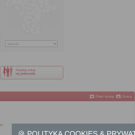
Katalog usług
tej jednostki
Poleć stronę
Drukuj
wo
🍪 POLITYKA COOKIES & PRYWA