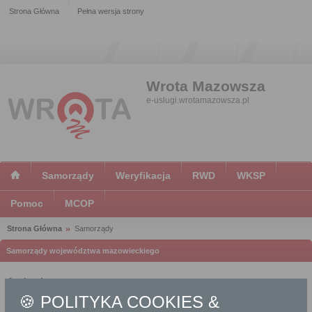
Strona Główna
Pełna wersja strony
Wrota Mazowsza
e-uslugi.wrotamazowsza.pl
Samorządy
Weryfikacja
RWD
WKSP
Pomoc
MCOP
Strona Główna
Samorządy
Samorządy województwa mazowieckiego
Andrzejewo
🍪 POLITYKA COOKIES &
Urząd Gminy Andrzejewo