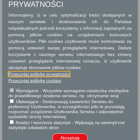
PRYWATNOŚCI
Baboszewo
Informujemy, iż w celu optymalizacji treści dostępnych w
Urząd Gminy Baboszewo
naszym serwisie i dostosowania ich do Państwa
indywidualnych potrzeb korzystamy z informacji zapisanych za
pomocą plików cookies na urządzeniach końcowych
Baranowo
użytkowników. Pliki cookies użytkownik może kontrolować za
pomocą ustawień swojej przeglądarki internetowej. Dalsze
Urząd Gminy Baranowo
korzystanie z naszego serwisu internetowego bez zmiany
ustawień przeglądarki internetowej oznacza, iż użytkownik
akceptuje stosowanie plików cookies.
Przeczytaj politykę prywatności
Baranów
Przeczytaj politykę cookies
Urząd Gminy w Baranowie
Wymagane - Wszystkie wymagane ciasteczka niezbędne
do prawidłowego działania serwisu, np. utrzymanie sesji
Ułatwiające - Dostosowują zawartości Serwisu do
preferencji Użytkownika, w szczególności pliki te pozwalają
Belsk Duży
rozpoznać urządzenie Użytkownika Serwisu i odpowiednio
Urząd Gminy w Belsku Dużym
wyświetlić stronę internetową
Analizy i tworzenia statystyk - Wpływają na wewnętrzne
statystyki odwiedzin stron
Akceptuję