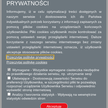
PRYWATNOŚCI
Numer kancelaryjny pisma:
*
Informujemy, iż w celu optymalizacji treści dostępnych w
naszym serwisie i dostosowania ich do Państwa
indywidualnych potrzeb korzystamy z informacji zapisanych za
Jednostka samorządu terytorialnego obsługująca daną sprawę:
*
pomocą plików cookies na urządzeniach końcowych
użytkowników. Pliki cookies użytkownik może kontrolować za
pomocą ustawień swojej przeglądarki internetowej. Dalsze
korzystanie z naszego serwisu internetowego bez zmiany
ustawień przeglądarki internetowej oznacza, iż użytkownik
Zabezpieczenie Captcha:
*
akceptuje stosowanie plików cookies.
Przeczytaj politykę prywatności
Przeczytaj politykę cookies
Wymagane - Wszystkie wymagane ciasteczka niezbędne
do prawidłowego działania serwisu, np. utrzymanie sesji
Ułatwiające - Dostosowują zawartości Serwisu do
preferencji Użytkownika, w szczególności pliki te pozwalają
rozpoznać urządzenie Użytkownika Serwisu i odpowiednio
wyświetlić stronę internetową
Analizy i tworzenia statystyk - Wpływają na wewnętrzne
statystyki odwiedzin stron
Akceptuję