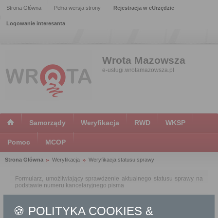
Strona Główna
Pełna wersja strony
Rejestracja w eUrzędzie
Logowanie interesanta
Wrota Mazowsza
e-uslugi.wrotamazowsza.pl
Samorządy
Weryfikacja
RWD
WKSP
Pomoc
MCOP
Strona Główna
Weryfikacja
Weryfikacja statusu sprawy
Formularz, umożliwiający sprawdzenie aktualnego statusu sprawy na
podstawie numeru kancelaryjnego pisma
🍪 POLITYKA COOKIES &
Szczegóły sprawy