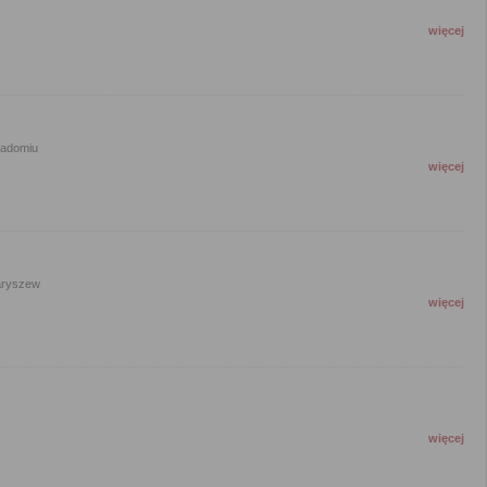
więcej
Radomiu
więcej
aryszew
więcej
więcej