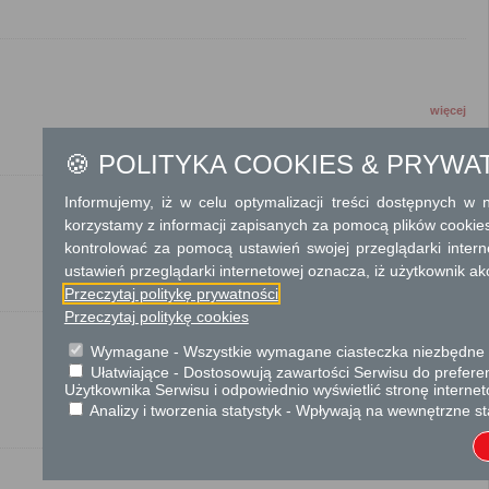
więcej
🍪 POLITYKA COOKIES & PRYWA
Informujemy, iż w celu optymalizacji treści dostępnych w
korzystamy z informacji zapisanych za pomocą plików cookie
kontrolować za pomocą ustawień swojej przeglądarki inter
więcej
ustawień przeglądarki internetowej oznacza, iż użytkownik ak
Przeczytaj politykę prywatności
Przeczytaj politykę cookies
Wymagane - Wszystkie wymagane ciasteczka niezbędne do
Ułatwiające - Dostosowują zawartości Serwisu do preferen
więcej
Użytkownika Serwisu i odpowiednio wyświetlić stronę interne
Analizy i tworzenia statystyk - Wpływają na wewnętrzne st