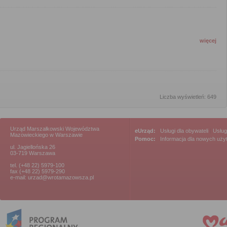
więcej
Liczba wyświetleń: 649
Urząd Marszałkowski Województwa
eUrząd:
Usługi dla obywateli
|
Usług
Mazowieckiego w Warszawie
Pomoc:
Informacja dla nowych uż
ul. Jagiellońska 26
03-719 Warszawa
tel. (+48 22) 5979-100
fax (+48 22) 5979-290
e-mail: urzad@wrotamazowsza.pl