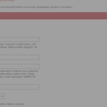
cji na e-PUAP
.
 konto bezpośrednio na eUrząd, wypełniając poniższy formularz.
ię z dużych i małych liter, cyfr
ślenia. Maksymalna długość: 40
najmniej 9 znaków oraz zawierać
elką literę, jedna cyfrę. Hasło
ież znaki specjalne !@#$%^&*
ianie statusu sprawy