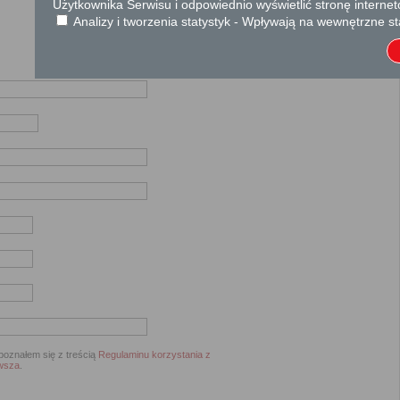
Użytkownika Serwisu i odpowiednio wyświetlić stronę interne
Analizy i tworzenia statystyk - Wpływają na wewnętrzne st
oznałem się z treścią
Regulaminu korzystania z
owsza
.