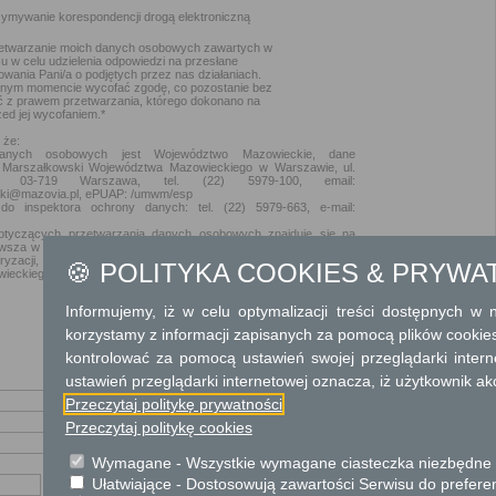
zymywanie korespondencji drogą elektroniczną
etwarzanie moich danych osobowych zawartych w
zu w celu udzielenia odpowiedzi na przesłane
owania Pani/a o podjętych przez nas działaniach.
nym momencie wycofać zgodę, co pozostanie bez
 z prawem przetwarzania, którego dokonano na
ed jej wycofaniem.*
 że:
 danych osobowych jest Województwo Mazowieckie, dane
 Marszałkowski Województwa Mazowieckiego w Warszawie, ul.
6, 03-719 Warszawa, tel. (22) 5979-100, email:
ki@mazovia.pl, ePUAP: /umwm/esp
o inspektora ochrony danych: tel. (22) 5979-663, e-mail:
 dotyczących przetwarzania danych osobowych znajduje się na
owsza w sekcji
Ochrona danych osobowych
, oraz w sekretariacie
ryzacji, Geodezji i Kartografii Urzędu Marszałkowskiego
🍪 POLITYKA COOKIES & PRYWA
eckiego w Warszawie, przy ul. Kijowskiej 10/12A w Warszawie.
Informujemy, iż w celu optymalizacji treści dostępnych w
korzystamy z informacji zapisanych za pomocą plików cookie
kontrolować za pomocą ustawień swojej przeglądarki inter
ustawień przeglądarki internetowej oznacza, iż użytkownik ak
Przeczytaj politykę prywatności
Przeczytaj politykę cookies
Wymagane - Wszystkie wymagane ciasteczka niezbędne do
Ułatwiające - Dostosowują zawartości Serwisu do preferen