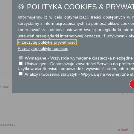
🍪 POLITYKA COOKIES & PRYWA
Informujemy, iż w celu optymalizacji treści dostępnych w
więcej
korzystamy z informacji zapisanych za pomocą plików cookie
kontrolować za pomocą ustawień swojej przeglądarki inter
ustawień przeglądarki internetowej oznacza, iż użytkownik ak
Przeczytaj politykę prywatności
Przeczytaj politykę cookies
więcej
Wymagane - Wszystkie wymagane ciasteczka niezbędne do
Ułatwiające - Dostosowują zawartości Serwisu do preferen
Użytkownika Serwisu i odpowiednio wyświetlić stronę interne
Analizy i tworzenia statystyk - Wpływają na wewnętrzne st
a Mała
więcej
Przasnyszu
więcej