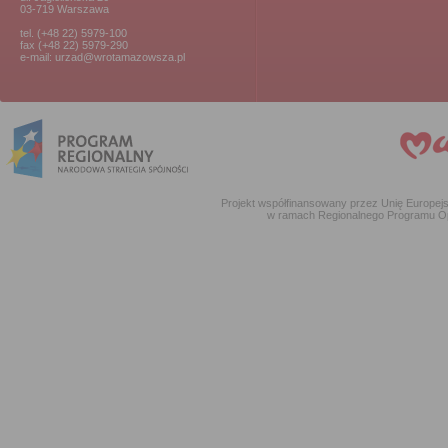
03-719 Warszawa
tel. (+48 22) 5979-100
fax (+48 22) 5979-290
e-mail: urzad@wrotamazowsza.pl
Projekt współfinansowany przez Unię Europe
w ramach Regionalnego Programu O