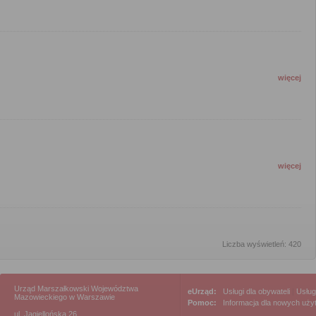
więcej
więcej
Liczba wyświetleń: 420
Urząd Marszałkowski Województwa
eUrząd:
Usługi dla obywateli
|
Usług
Mazowieckiego w Warszawie
Pomoc:
Informacja dla nowych uż
ul. Jagiellońska 26