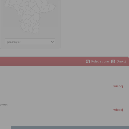
Poleć stronę
Drukuj
więcej
orowe
więcej