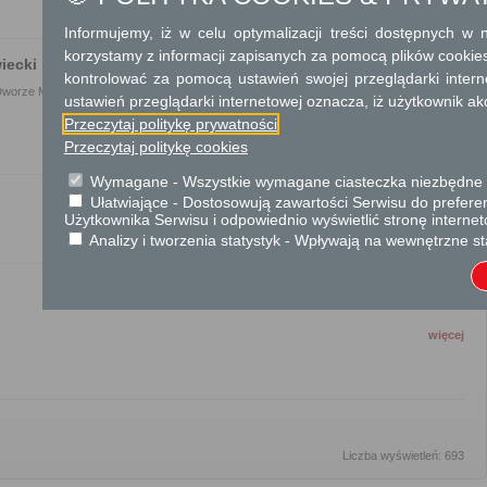
Informujemy, iż w celu optymalizacji treści dostępnych w
korzystamy z informacji zapisanych za pomocą plików cookie
iecki
kontrolować za pomocą ustawień swojej przeglądarki inter
Dworze Mazowieckim
ustawień przeglądarki internetowej oznacza, iż użytkownik ak
więcej
Przeczytaj politykę prywatności
Przeczytaj politykę cookies
Wymagane - Wszystkie wymagane ciasteczka niezbędne do
Ułatwiające - Dostosowują zawartości Serwisu do preferen
Użytkownika Serwisu i odpowiednio wyświetlić stronę interne
Analizy i tworzenia statystyk - Wpływają na wewnętrzne st
więcej
więcej
Liczba wyświetleń: 693