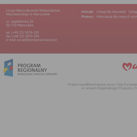
Urząd Marszałkowski Województwa
eUrząd:
Usługi dla obywateli
|
Usług
Mazowieckiego w Warszawie
Pomoc:
Informacja dla nowych uż
ul. Jagiellońska 26
03-719 Warszawa
tel. (+48 22) 5979-100
fax (+48 22) 5979-290
e-mail: urzad@wrotamazowsza.pl
Projekt współfinansowany przez Unię Europe
w ramach Regionalnego Programu O