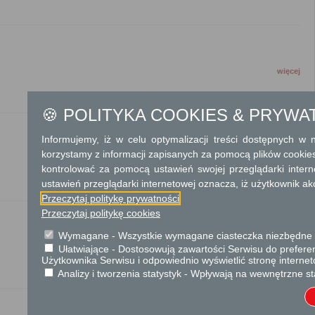
więcej
🍪 POLITYKA COOKIES & PRYWA
Informujemy, iż w celu optymalizacji treści dostępnych w
korzystamy z informacji zapisanych za pomocą plików cookie
więcej
kontrolować za pomocą ustawień swojej przeglądarki inter
ustawień przeglądarki internetowej oznacza, iż użytkownik ak
Przeczytaj politykę prywatności
Przeczytaj politykę cookies
Wymagane - Wszystkie wymagane ciasteczka niezbędne do
więcej
Ułatwiające - Dostosowują zawartości Serwisu do preferen
Użytkownika Serwisu i odpowiednio wyświetlić stronę interne
Analizy i tworzenia statystyk - Wpływają na wewnętrzne st