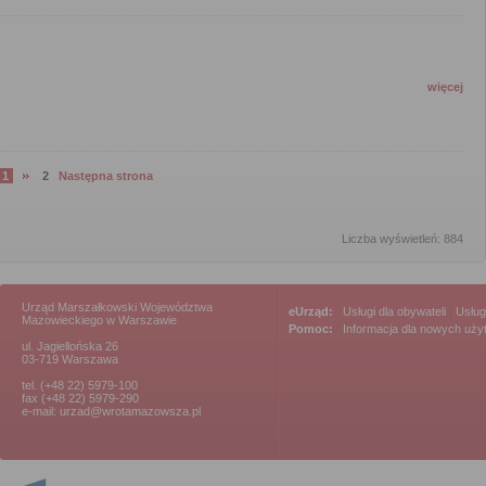
więcej
1
2
Następna strona
strona
strona
Liczba wyświetleń: 884
Urząd Marszałkowski Województwa
eUrząd:
Usługi dla obywateli
|
Usług
Mazowieckiego w Warszawie
Pomoc:
Informacja dla nowych uż
ul. Jagiellońska 26
03-719 Warszawa
tel. (+48 22) 5979-100
fax (+48 22) 5979-290
e-mail: urzad@wrotamazowsza.pl