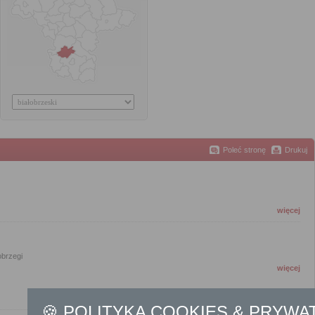
Poleć stronę
Drukuj
więcej
obrzegi
więcej
🍪 POLITYKA COOKIES & PRYWA