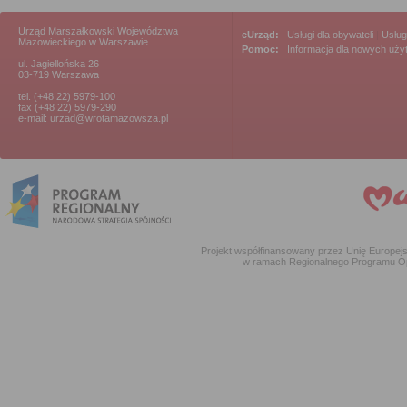
Urząd Marszałkowski Województwa
eUrząd:
Usługi dla obywateli
|
Usług
Mazowieckiego w Warszawie
Pomoc:
Informacja dla nowych uż
ul. Jagiellońska 26
03-719 Warszawa
tel. (+48 22) 5979-100
fax (+48 22) 5979-290
e-mail: urzad@wrotamazowsza.pl
Projekt współfinansowany przez Unię Europe
w ramach Regionalnego Programu O