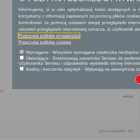
Informujemy, iż w celu optymalizacji treści dostępnych w
korzystamy z informacji zapisanych za pomocą plików cookie
więcej
kontrolować za pomocą ustawień swojej przeglądarki inter
ustawień przeglądarki internetowej oznacza, iż użytkownik ak
Przeczytaj politykę prywatności
Przeczytaj politykę cookies
Wymagane - Wszystkie wymagane ciasteczka niezbędne do
więcej
Ułatwiające - Dostosowują zawartości Serwisu do preferen
Użytkownika Serwisu i odpowiednio wyświetlić stronę interne
Analizy i tworzenia statystyk - Wpływają na wewnętrzne st
ce
więcej
Liczba wyświetleń: 417