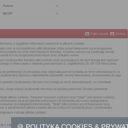
Pomoc
MCOP
Poleć stronę
Drukuj
ormacji, z wyjątkiem informacji zawartych w plikach cookies.
ormatyczne, w szczególności pliki tekstowe, które przechowywane są w urządzeniu
orzystania ze stron internetowych Serwisu. Cookies zazwyczaj zawierają nazwę
wywania ich na urządzeniu końcowym oraz unikalny numer.
Użytkownika Serwisu pliki cookies oraz uzyskującym do nich dostęp jest operator
iego w Warszawie z siedzibą pod adresem ul. Jagiellońska 26, 03-719 Warszawa.
 do preferencji Użytkownika oraz optymalizacji korzystania ze stron internetowych; w
 Użytkownika Serwisu i odpowiednio wyświetlić stronę internetową, dostosowaną do jego
aki sposób Użytkownicy Serwisu korzystają ze stron internetowych, co umożliwia
iu), dzięki której Użytkownik nie musi na każdej podstronie Serwisu ponownie
e plików cookies: "sesyjne" (session cookies) oraz "stałe" (persistent cookies).
rzechowywane są w urządzeniu końcowym Użytkownika do czasu wylogowania,
mowania (przeglądarki internetowej). "Stałe" pliki cookies przechowywane są w
y w parametrach plików cookies lub do czasu ich usunięcia przez Użytkownika.
ępujące rodzaje plików cookies:
🍪 POLITYKA COOKIES & PRYWA
ję o zaakceptowaniu polityki cookies