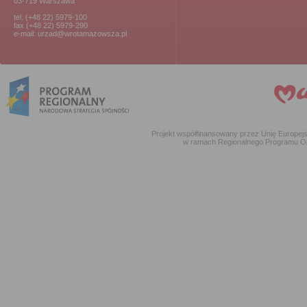
03-719 Warszawa
tel. (+48 22) 5979-100
fax (+48 22) 5979-290
e-mail: urzad@wrotamazowsza.pl
Projekt współfinansowany przez Unię Europe
w ramach Regionalnego Programu O