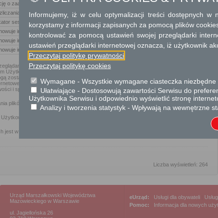
ję o zaakceptowaniu polityki prywatności
iczania unikalnych odwiedzin strony
Informujemy, iż w celu optymalizacji treści dostępnych w
ator sesji
korzystamy z informacji zapisanych za pomocą plików cookie
howuje informacje o użytkowniku, takie jak identyfikator odwiedzającego
kontrolować za pomocą ustawień swojej przeglądarki inter
howuje informacje o aktualnej wizycie
ustawień przeglądarki internetowej oznacza, iż użytkownik ak
howuje informację o stronie źródłowej wizyty
Przeczytaj politykę prywatności
Przeczytaj politykę cookies
eglądania stron internetowych (przeglądarka internetowa) domyślnie dopuszcza
ym Użytkownika. Użytkownicy Serwisu mogą dokonać w każdym czasie zmiany
ogą zostać zmienione w szczególności w taki sposób, aby blokować automatyczną
Wymagane - Wszystkie wymagane ciasteczka niezbędne do
nternetowej bądź informować o ich każdorazowym zamieszczeniu w urządzeniu
ości i sposobach obsługi plików cookies dostępne są w ustawieniach oprogramowania
Ułatwiające - Dostosowują zawartości Serwisu do preferen
Użytkownika Serwisu i odpowiednio wyświetlić stronę interne
nia plików cookies mogą w płynąć na niektóre funkcjonalności dostępne na stronach
Analizy i tworzenia statystyk - Wpływają na wewnętrzne st
 Użytkownika Serwisu i wykorzystywane mogą być również przez współpracujących z
h jest w sekcji "Pomoc" w menu przeglądarki internetowej.
Liczba wyświetleń: 264
Urząd Marszałkowski Województwa
eUrząd:
Usługi dla obywateli
|
Usług
Mazowieckiego w Warszawie
Pomoc:
Informacja dla nowych uż
ul. Jagiellońska 26