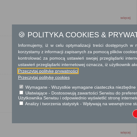
więcej
🍪 POLITYKA COOKIES & PRYWA
Informujemy, iż w celu optymalizacji treści dostępnych w
korzystamy z informacji zapisanych za pomocą plików cookie
więcej
kontrolować za pomocą ustawień swojej przeglądarki inter
ustawień przeglądarki internetowej oznacza, iż użytkownik ak
Przeczytaj politykę prywatności
Przeczytaj politykę cookies
Wymagane - Wszystkie wymagane ciasteczka niezbędne do
Ułatwiające - Dostosowują zawartości Serwisu do preferen
więcej
Użytkownika Serwisu i odpowiednio wyświetlić stronę interne
Analizy i tworzenia statystyk - Wpływają na wewnętrzne st
więcej