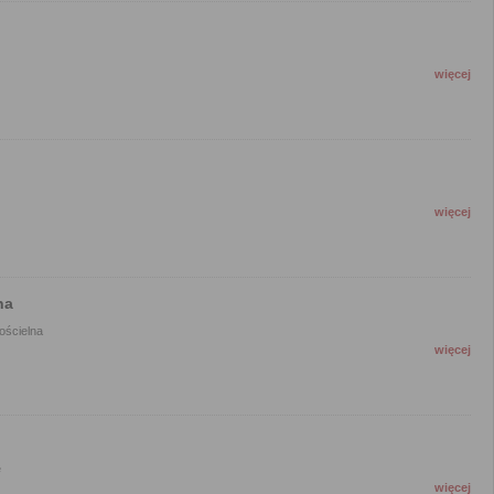
więcej
więcej
na
ościelna
więcej
e
więcej