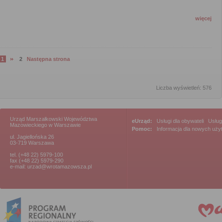
więcej
1
2
Następna strona
strona
strona
Liczba wyświetleń: 576
Urząd Marszałkowski Województwa
eUrząd:
Usługi dla obywateli
|
Usług
Mazowieckiego w Warszawie
Pomoc:
Informacja dla nowych uż
ul. Jagiellońska 26
03-719 Warszawa
tel. (+48 22) 5979-100
fax (+48 22) 5979-290
e-mail: urzad@wrotamazowsza.pl