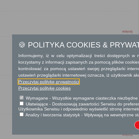
więcej
🍪 POLITYKA COOKIES & PRYWA
Informujemy, iż w celu optymalizacji treści dostępnych w
więcej
korzystamy z informacji zapisanych za pomocą plików cookie
kontrolować za pomocą ustawień swojej przeglądarki inter
ustawień przeglądarki internetowej oznacza, iż użytkownik ak
Przeczytaj politykę prywatności
Przeczytaj politykę cookies
więcej
Wymagane - Wszystkie wymagane ciasteczka niezbędne do
Ułatwiające - Dostosowują zawartości Serwisu do preferen
Użytkownika Serwisu i odpowiednio wyświetlić stronę interne
Analizy i tworzenia statystyk - Wpływają na wewnętrzne st
więcej