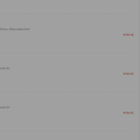
Mińsku Mazowieckim
więcej
wiecki
więcej
wiecki
więcej